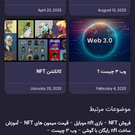
April 20, 2023
August 10, 2023
وب 3 چیست ؟
کالکشن NFT
January 25, 2023
February 4, 2023
موضوعات مرتبط
فروش NFT
–
بازی nft موبایل
–
قیمت میمون های NFT
–
آموزش
ساخت nft رایگان با گوشی
–
وب 3 چیست
–