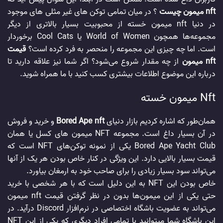
nft میمون چیست
؟ در میان تمامی توکن های غیر مثلی های موجود
در دنیا nft میمون خسته از محبوبیت بسیار بالاتری از دیگر
مجموعه‌ها همچون World of Women یا Cool Cats برخوردار
است. اما چه چیزی این مجموعه را منحصر به فرد کرده است؟
قیمت
nft میمون
از چه مقدار شروع می‌شود؟ اگر شما نیز علاقه دارید تا
درباره این موضوع اطلاعات بیشتری کسب کنید با ما همراه شوید.
Nft میمون خسته
همان‌طور که اشاره کردیم بازار دنیای
Bored Ape nft
و خرید و فروش
در آن بسیار داغ است. مجموعه NFT میمون‌ های کسل یا همان
Bored Ape Yacht Club یکی از نمونه توکن‌های NFT است که
قیمت بسیار بالایی دارد. این ویژگی در کنار خاص بودن هر یک از آنها
می‌تواند سود بسیار زیادی را برای صاحب خود به ارمغان بیاورد.
خاص بودن این NFT به این دلیل است که با هر شخصی با خرید
حتی یکی از این میمون‌ها بدون در نظر گرفتن قیمت nft میمون
می‌تواند به عضویت باشگاه اختصاصی در نرم‌افزار Discord درآید. در
این باشگاه شما میتوانید با تمامی افراد دیگری که یکی از این NFT