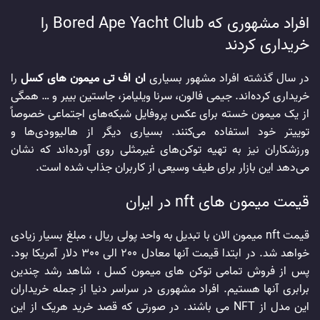
افراد مشهوری که Bored Ape Yacht Club را
خریداری کردند
در سال گذشته افراد مشهور بسیاری
ان اف تی میمون های کسل
را
خریداری کرده‌اند. جیمی فالون، سرنا ویلیامز، جاستین بیبر و … همگی
از یک میمون خسته برای عکس پروفایل شبکه‌های اجتماعی خصوصاً
توییتر خود استفاده می‌کنند. بسیاری دیگر از هالیوودی‌ها و
ورزشکاران نیز به تهیه توکن‌های غیرمثلی روی آورده‌اند که نشان
می‌دهد این بازار برای طیف وسیعی از کاربران جذاب شده است.
قیمت میمون های nft در ایران
قیمت nft میمون الان با تبدیل به واحد پولی ریال ، مبلغ بسیار زیادی
خواهد شد. در ابتدا قیمت آنها معادل 200 الی 300 دلار آمریکا بود.
پس از فروش تمامی توکن های میمون کسل ، شاهد رشد چندین
برابری آنها هستیم. افراد مشهوری در سراسر دنیا از جمله خریداران
این مدل از NFT می باشند. در صورتی که قصد خرید هریک از این