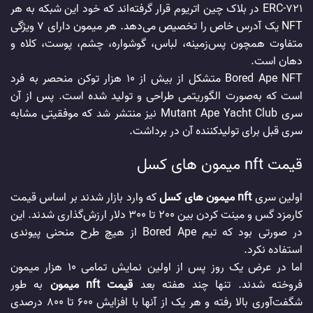
ERC-721 در بلاک چین اتریوم قرار گرفته‌اند که خود این شبکه به هر
NFT یک آدرس خاص را تخصیص می‌دهد. هر میمون دارای 7 ویژگی
متفاوت همچون پس‌زمینه، لباس، گوشواره، چشم، پوست، کلاه و
دهان است.
Bored Ape NFT متشکل از بیش از 10 هزار توکن منحصر به فرد
است که به‌صورت الگوریتمی طراحی و تولید شده است. پس از آن
سری Mutant Ape Yacht Club نیز منتشر شد که موفقیتی مشابه
سری قبل برای تولیدکننده آن در برداشت.
قیمت nft میمون های کسل
اولین سری
nft میمون های کسل
که وارد بازار شدند بر اساس قیمت
کارمزد گس و مینت کردن بین 200 تا 300 دلار ارزش‌گذاری شدند. این
در صورتی بود که تیم Bored Ape از هیچ طرح منحنی پیوندی
استفاده نکرد.
اما در عرض یک روز پس از اولین نمایش تمامی 10 هزار میمون
فروخته شدند. تنها چند هفته بعد
قیمت nft میمون
به طور
شگفت‌آوری بالا رفته و هر یک از آنها با افزایش 600 تا 800 درصدی