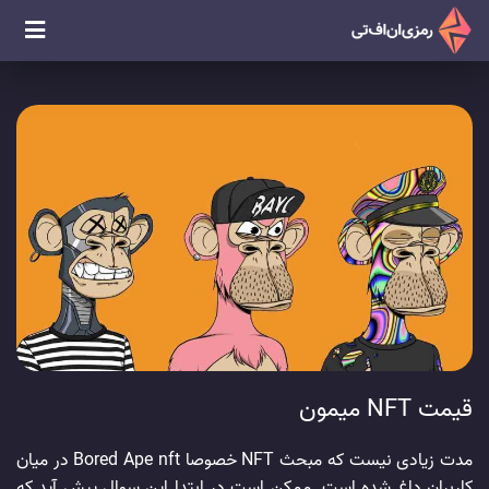
قیمت NFT میمون
مدت زیادی نیست که مبحث NFT خصوصا Bored Ape nft در میان
کاربران داغ شده است. ممکن است در ابتدا این سوال پیش آید که