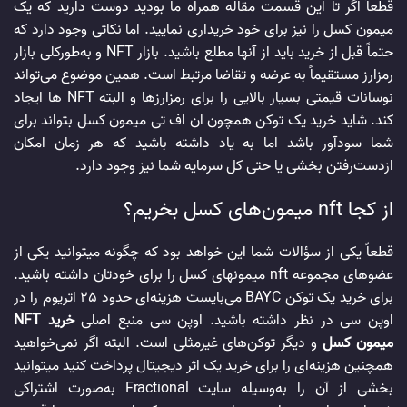
قطعاً اگر تا این قسمت مقاله همراه ما بودید دوست دارید که یک
میمون کسل را نیز برای خود خریداری نمایید. اما نکاتی وجود دارد که
حتماً قبل از خرید باید از آنها مطلع باشید. بازار NFT و به‌طورکلی بازار
رمزارز مستقیماً به عرضه و تقاضا مرتبط است. همین موضوع می‌تواند
نوسانات قیمتی بسیار بالایی را برای رمزارزها و البته NFT ها ایجاد
کند. شاید خرید یک توکن همچون ان اف تی میمون کسل بتواند برای
شما سودآور باشد اما به یاد داشته باشید که هر زمان امکان
ازدست‌رفتن بخشی یا حتی کل سرمایه شما نیز وجود دارد.
از کجا nft میمون‌های کسل بخریم؟
قطعاً یکی از سؤالات شما این خواهد بود که چگونه میتوانید یکی از
عضوهای مجموعه nft میمونهای کسل را برای خودتان داشته باشید.
برای خرید یک توکن BAYC می‌بایست هزینه‌ای حدود 25 اتریوم را در
اوپن سی در نظر داشته باشید. اوپن سی منبع اصلی
خرید NFT
میمون کسل
و دیگر توکن‌های غیرمثلی است. البته اگر نمی‌خواهید
همچنین هزینه‌ای را برای خرید یک اثر دیجیتال پرداخت کنید میتوانید
بخشی از آن را به‌وسیله سایت Fractional به‌صورت اشتراکی