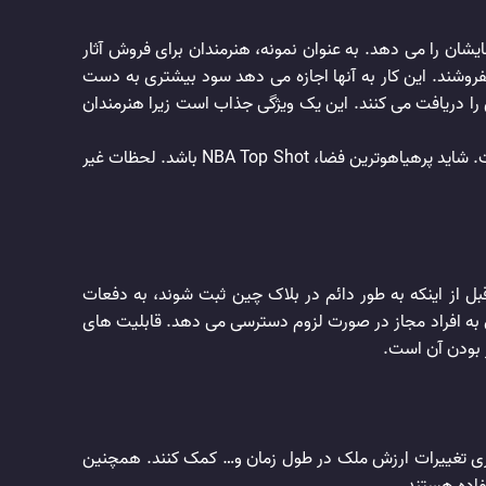
ی کسب درآمد از کالاهایشان را می دهد. به عنوان نمونه، هنرمندان برای فروش آثار
راج یا گالری ها اعتماد کنند. در عوض، آنها می‌ توانند آثار خود را مستقیما به ‌عنوان NFT به خریدار بفروشند. این کار به آنها اجازه می ‌دهد سود بیشتری به دست
 را دریافت می کنند. این یک ویژگی جذاب است زیرا هنرمندان
بیشتر بازار فعلی توکن nft حول مجموعه های کلکسیونی مانند آثار هنری دیجیتال، کارت های ورزشی و چیزهای کمیاب متمرکز شده است. شاید پرهیاهوترین فضا، NBA Top Shot باشد. لحظات غیر
کل توکن nft می‌ تواند سوابق پزشکی محرمانه افراد را بدون خطر دستکاری توسط منابع خارجی ذخیره کند. زیرا ‌فرایندهای NFT قبل از اینکه به ‌طور دائم در بلاک چین ثبت شوند، به دفعات
 به افراد مجاز در صورت لزوم دسترسی می ‌دهد. قابلیت های
اسناد زمین، پیگیری تغییرات ارزش ملک در طول زمان و… کمک کنند. همچنین
فاده هستند.