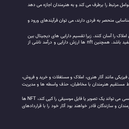
 و نیاز به عوامل مرتبط را برطرف می کند و به هنرمندان اجازه می دهد
راد عالی هستند. با تبدیل گذرنامه های افراد به NFT که هر یک ویژگی های شناسایی منحصر به فردی دارند، می توان فرآیندهای ورود و
ش املاک را آسان کنند. زیرا تقسیم دارایی های دیجیتال بین
چندین مالک از تقسیم یک دارایی فیزیکی بسیار ساده تر است. این خصوصیت می تواند برای دارایی های دیگر، مانند آثار هنری نیز مفید باشد. همچنین nft ها ارزش دارایی و درآمد ناشی از
دارایی های فیزیکی مانند آثار هنری، املاک و مستغلات و خرید و فروش،
 بر بلاک چین است، می توان از آن برای ارتباط مستقیم هنرمندان با مخاطبان، حذف واسطه ها و مدیریت
این توکن ها به سازندگان این امکان را می دهند که حقوق مربوط به آثار دیجیتالی خود را داشته باشند. به عنوان مثال، در حالی که هر کسی می تواند یک تصویر یا فایل موسیقی را کپی کند، NFT ها
ندان و سازندگان قادر خواهند بود آثار خود را با قراردادهای