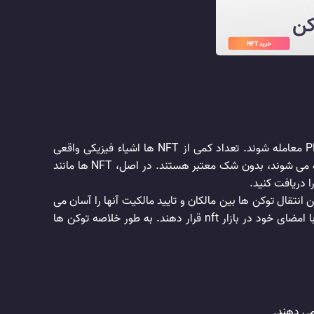
در حالی که بیشتر توکن های nft اقلام دیجیتالی هستند، ممکن است به عنوان یک آیتم ملموس مانند تصاویر jpeg یا فایل های PDF معامله شوند. تعداد کمی از NFT ها اشیاء فیزیکی واقعی
هستند. هنگام خرید NFT، هم سابقه مالکیت و هم دسترسی به آن را به دست می آورید. از آنجایی که NFT ها روی بلاک چین ذخیره می شوند، بدون شک معتبر هستند. در اصل، NFT ها مانند
ا دریافت کنید.
نین استفاده از بلاک چین انتقال توکن ها بین مالکان و تایید مالکیت آنها را آسان می
کند. علاوه براین سازنده می تواند در ابرداده NFT اطلاعات خاصی را ذخیره کند. به عنوان مثال، هنرمندان می توانند آثار هنری خود را با امضای خود در بازار nft قرار دهند. به طور خلاصه توکن ها
می دهند.