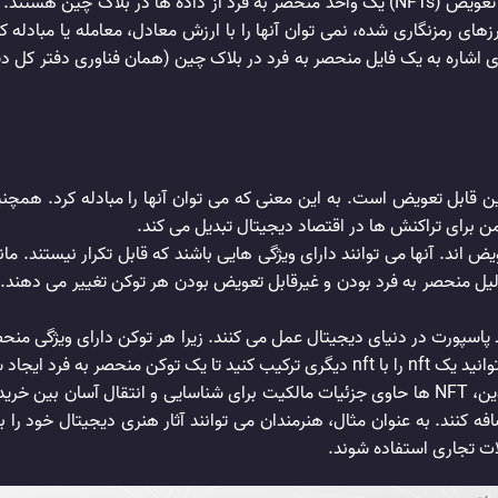
NFT مخفف non-fungible token است. توکن ‌های غیرقابل تعویض (NFTs) یک واحد منحصر به فرد
های رمزنگاری شده، نمی توان آنها را با ارزش معادل، معامله یا مبادله کر
ال، مانند بیت کوین یا اتریوم ساخته می شوند. NFT برای اشاره به یک فایل منحصر به فرد در بلاک چین 
ین قابل تعویض است. به این معنی که می توان آنها را مبادله کرد. همچ
 امن برای تراکنش ها در اقتصاد دیجیتال تبدیل می کند.
 غیرقابل تعویض اند. آنها می توانند دارای ویژگی هایی باشند که قابل تکرار نیس
ره.NFT ها الگوی کریپتو را به دلیل منحصر به فرد بودن و غیرقابل تعویض بودن هر توکن تغ
 به فرد ایجاد شود.
؟ درست مانند بیت کوین، NFT ها حاوی جزئیات مالکیت برای شناسایی و انتقال 
 متادیتا را در NFT خود مشاهده و اضافه کنند. به عنوان مثال، هنرمندان می توانند آثار هن
لات تجاری استفاده شوند.